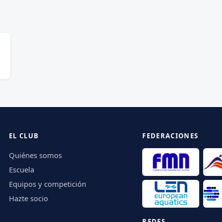
EL CLUB
FEDERACIONES
Quiénes somos
Escuela
Equipos y competición
Hazte socio
REDES