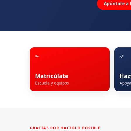
Apúntate a 
🏊
🤝
Matricúlate
Haz
Escuela y equipos
Apoya 
GRACIAS POR HACERLO POSIBLE