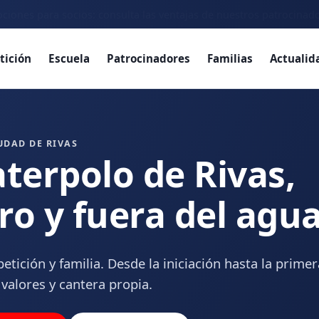
ciones para socios: consulta las ventajas de nuestros patrocinad
tición
Escuela
Patrocinadores
Familias
Actualid
UDAD DE RIVAS
aterpolo de Rivas,
ro y fuera del agu
etición y familia. Desde la iniciación hasta la primer
 valores y cantera propia.