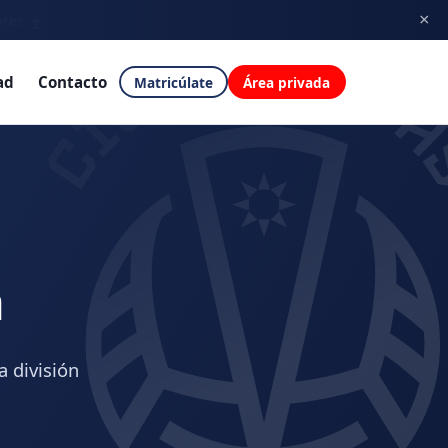
×
ores
→
ad
Contacto
Matricúlate
Área privada
a
a división