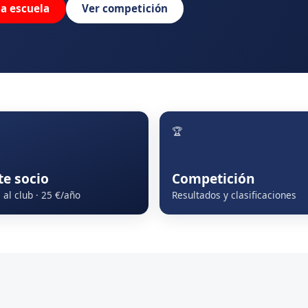
la escuela
Ver competición
🏆
te socio
Competición
al club · 25 €/año
Resultados y clasificaciones