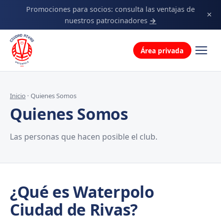
Decálogo
Promociones para socios: consulta las ventajas de
×
nuestros patrocinadores
→
La familia
Área privada
Inicio
· Quienes Somos
Quienes Somos
Las personas que hacen posible el club.
¿Qué es Waterpolo
Ciudad de Rivas?