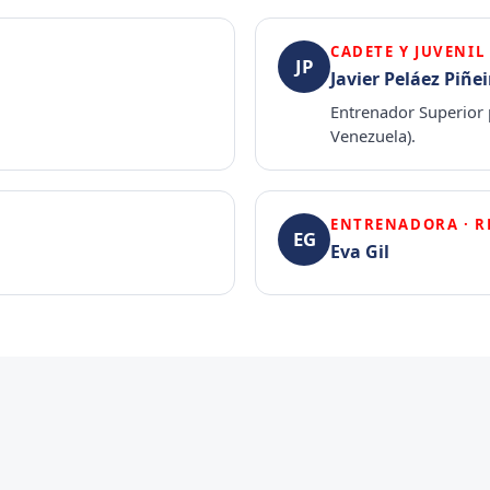
CADETE Y JUVENI
JP
Javier Peláez Piñei
Entrenador Superior p
Venezuela).
ENTRENADORA · RE
EG
Eva Gil