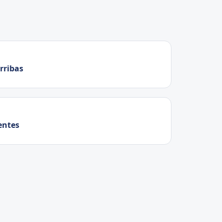
rribas
entes