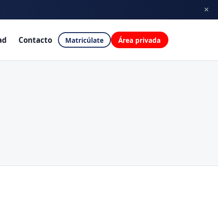
×
ores
→
ad
Contacto
Matricúlate
Área privada