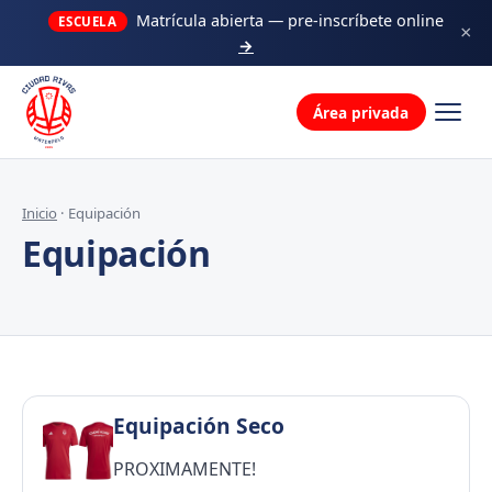
Decálogo
Matrícula abierta — pre-inscríbete online
ESCUELA
×
→
La familia
Área privada
Inicio
· Equipación
Equipación
Equipación Seco
PROXIMAMENTE!