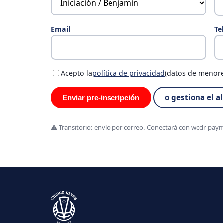
Email
Te
Acepto la
política de privacidad
(datos de menore
o gestiona el a
Enviar pre-inscripción
⚠️ Transitorio: envío por correo. Conectará con wcdr-payme