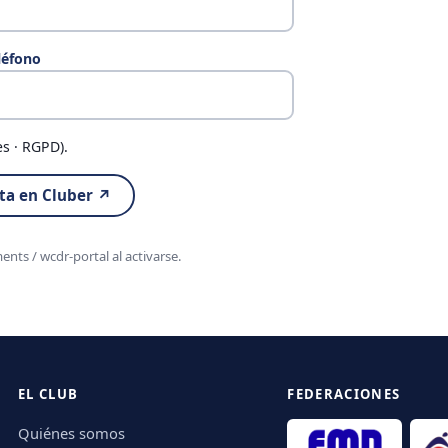
léfono
s · RGPD).
lta en Cluber ↗
nts / wcdr-portal al activarse.
EL CLUB
FEDERACIONES
Quiénes somos