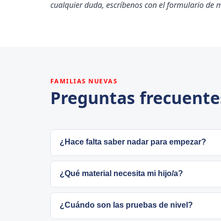
cualquier duda, escríbenos con el formulario de 
FAMILIAS NUEVAS
Preguntas frecuente
¿Hace falta saber nadar para empezar?
Conviene cierto nivel de natación, sobre to
¿Qué material necesita mi hijo/a?
empezar pronto (benjamín, 8-9 años; alevín,
partida de cada deportista.
Para empezar, bañador, gorro y gafas. De c
¿Cuándo son las pruebas de nivel?
la mochila del club.