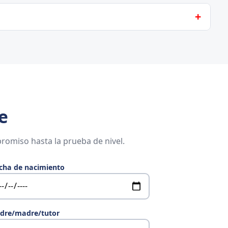
e entrenamiento con sus compañeros. Rellena la pre-
rla.
e
romiso hasta la prueba de nivel.
cha de nacimiento
dre/madre/tutor