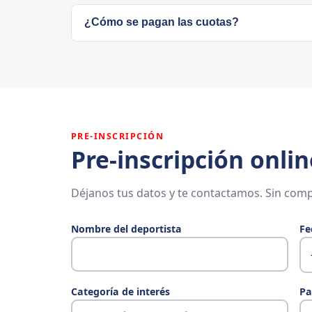
No hay una fecha fija: se hace en un día d
¿Cómo se pagan las cuotas?
inscripción y te contactamos para concerta
Consulta el
Familias
para más detalle.
PRE-INSCRIPCIÓN
Pre-inscripción onlin
Déjanos tus datos y te contactamos. Sin comp
Nombre del deportista
Fe
Categoría de interés
Pa