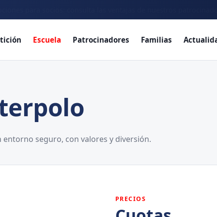
ciones para socios: consulta las ventajas de nuestros patrocinad
tición
Escuela
Patrocinadores
Familias
Actualid
terpolo
 entorno seguro, con valores y diversión.
PRECIOS
Cuotas