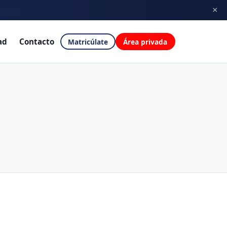
×
ores
→
ad
Contacto
Matricúlate
Área privada