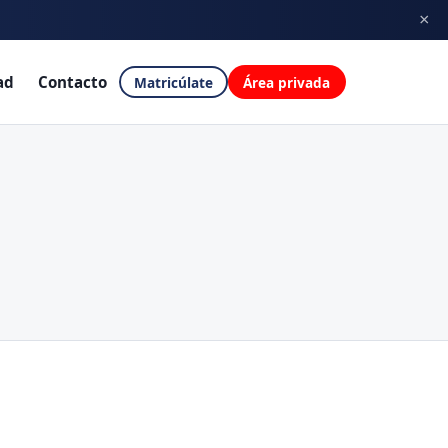
×
ores
→
ad
Contacto
Matricúlate
Área privada