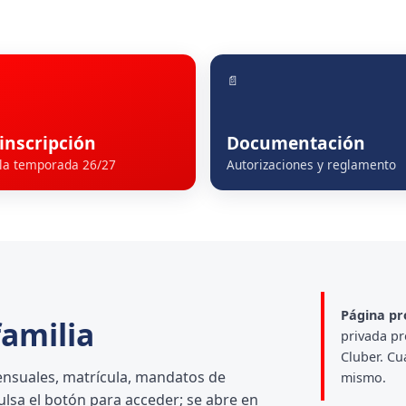
📄
inscripción
Documentación
la temporada 26/27
Autorizaciones y reglamento
Página pro
familia
privada pr
Cluber. Cu
ensuales, matrícula, mandatos de
mismo.
Pulsa el botón para acceder; se abre en