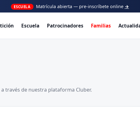
ciones para socios: consulta las ventajas de nuestros patrocinad
tición
Escuela
Patrocinadores
Familias
Actualid
b a través de nuestra plataforma Cluber.