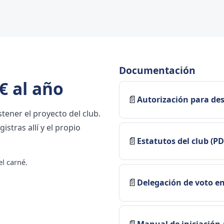
Documentación
€ al año
📄
Autorización para de
tener el proyecto del club.
istras allí y el propio
📄
Estatutos del club (PD
l carné.
📄
Delegación de voto e
📄
Manual de iniciación 