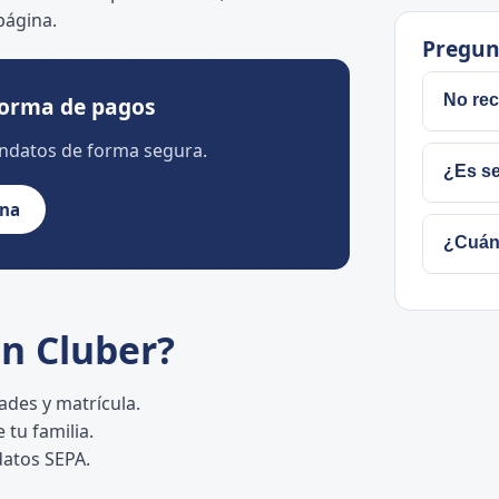
página.
Pregun
No rec
forma de pagos
andatos de forma segura.
Usa "H
¿Es se
escríb
ona
admini
Sí. El
¿Cuán
Cluber
garant
Entre 
pestañ
junio 
n Cluber?
des y matrícula.
 tu familia.
datos SEPA.