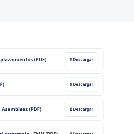
splazamientos (PDF)
Descargar
F)
Descargar
n Asambleas (PDF)
Descargar
al waterpolo · FMN (PDF)
Descargar