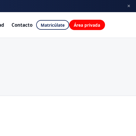
×
ores
→
ad
Contacto
Matricúlate
Área privada