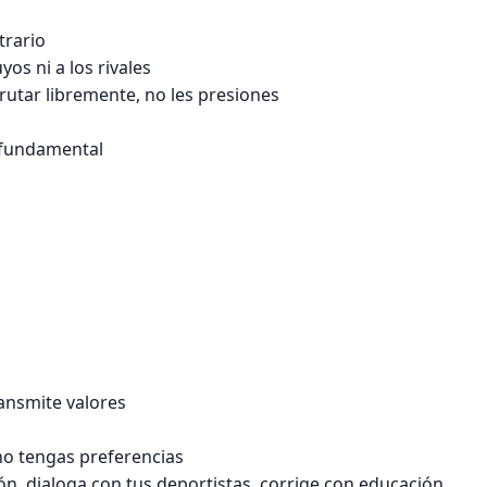
trario
yos ni a los rivales
rutar libremente, no les presiones
o fundamental
ransmite valores
 no tengas preferencias
ión, dialoga con tus deportistas, corrige con educación