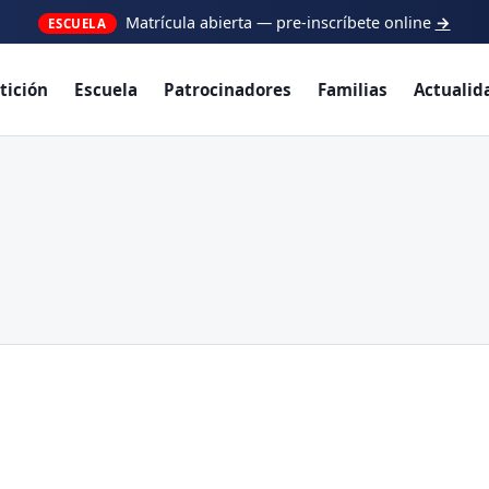
ciones para socios: consulta las ventajas de nuestros patrocinad
tición
Escuela
Patrocinadores
Familias
Actualid