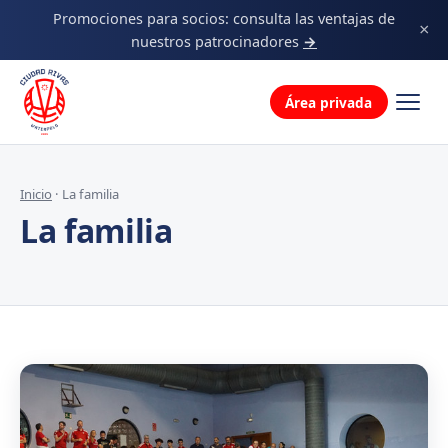
Decálogo
Promociones para socios: consulta las ventajas de
×
nuestros patrocinadores
→
La familia
Área privada
Inicio
· La familia
La familia