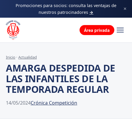
Decálogo
Promociones para socios: consulta las ventajas de
×
nuestros patrocinadores
→
La familia
Área privada
Inicio
·
Actualidad
AMARGA DESPEDIDA DE
LAS INFANTILES DE LA
TEMPORADA REGULAR
14/05/2024
Crónica Competición