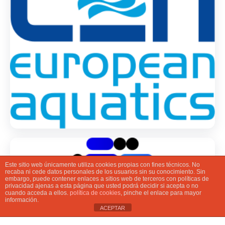
Este sitio web únicamente utiliza cookies propias con fines técnicos. No
recaba ni cede datos personales de los usuarios sin su conocimiento. Sin
embargo, puede contener enlaces a sitios web de terceros con políticas de
privacidad ajenas a esta página que usted podrá decidir si acepta o no
cuando acceda a ellos.
política de cookies
, pinche el enlace para mayor
información.
ACEPTAR