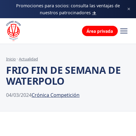
Decálogo
Promociones para socios: consulta las ventajas de
×
nuestros patrocinadores
→
La familia
Área privada
Inicio
·
Actualidad
FRIO FIN DE SEMANA DE
WATERPOLO
04/03/2024
Crónica Competición