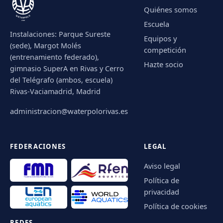
Quiénes somos
Escuela
Instalaciones: Parque Sureste
Equipos y
(sede), Margot Molés
competición
(entrenamiento federado),
Hazte socio
gimnasio SuperA en Rivas y Cerro
del Telégrafo (ambos, escuela)
Rivas-Vaciamadrid, Madrid
administracion@waterpolorivas.es
FEDERACIONES
LEGAL
Aviso legal
Política de
privacidad
Política de cookies
REDES