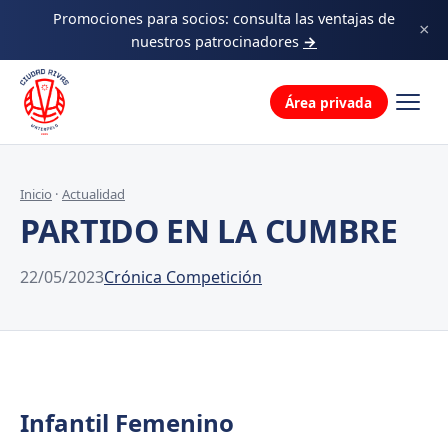
Decálogo
Promociones para socios: consulta las ventajas de
×
nuestros patrocinadores
→
La familia
Área privada
Inicio
·
Actualidad
PARTIDO EN LA CUMBRE
22/05/2023
Crónica Competición
Infantil Femenino