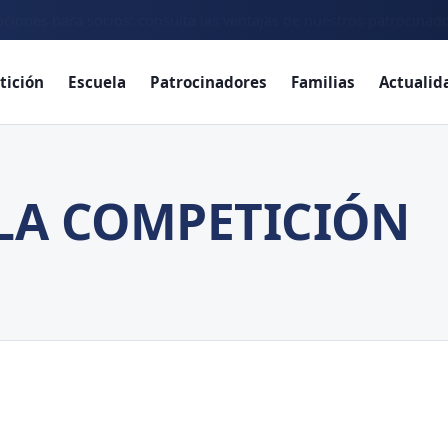
ciones para socios: consulta las ventajas de nuestros patrocinad
tición
Escuela
Patrocinadores
Familias
Actualid
LA COMPETICIÓN