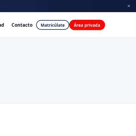
×
ores
→
ad
Contacto
Matricúlate
Área privada