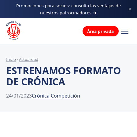
Decálogo
Promociones para socios: consulta las ventajas de
×
nuestros patrocinadores
→
La familia
Área privada
Inicio
·
Actualidad
ESTRENAMOS FORMATO
DE CRÓNICA
24/01/2023
Crónica Competición