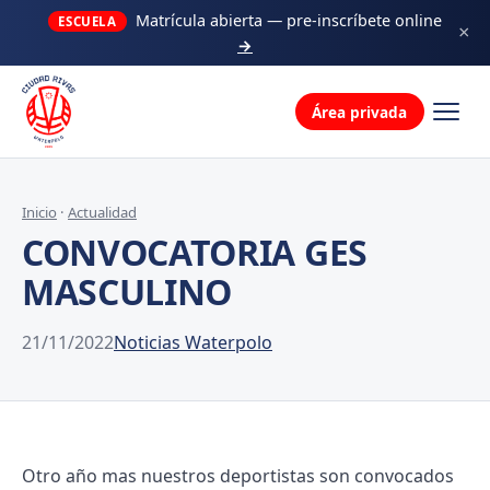
Decálogo
Matrícula abierta — pre-inscríbete online
ESCUELA
×
→
La familia
Área privada
Inicio
·
Actualidad
CONVOCATORIA GES
MASCULINO
21/11/2022
Noticias Waterpolo
Otro año mas nuestros deportistas son convocados