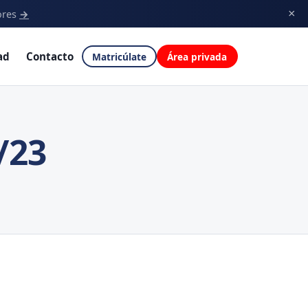
×
ores
→
ad
Contacto
Matricúlate
Área privada
/23