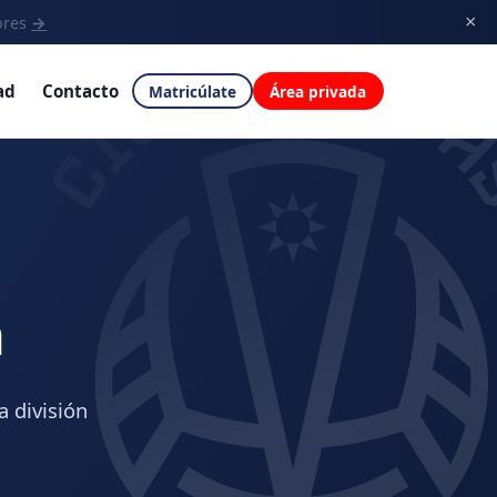
×
ores
→
ad
Contacto
Matricúlate
Área privada
a
a división