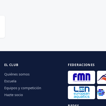
EL CLUB
FEDERACIONES
Quiénes somos
Escuela
Equipos y competición
Hazte socio
REDES