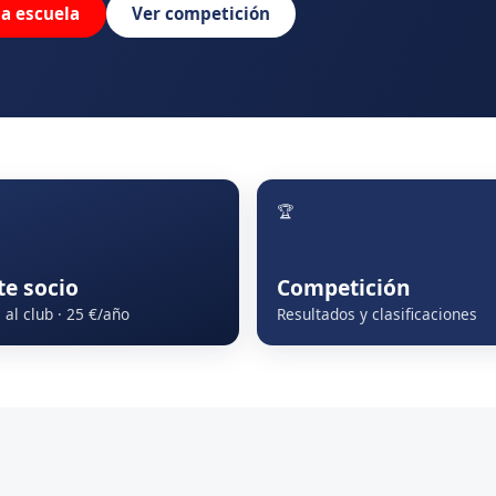
la escuela
Ver competición
🏆
te socio
Competición
al club · 25 €/año
Resultados y clasificaciones