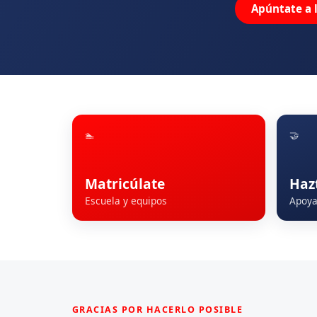
Apúntate a 
🏊
🤝
Matricúlate
Haz
Escuela y equipos
Apoya 
GRACIAS POR HACERLO POSIBLE