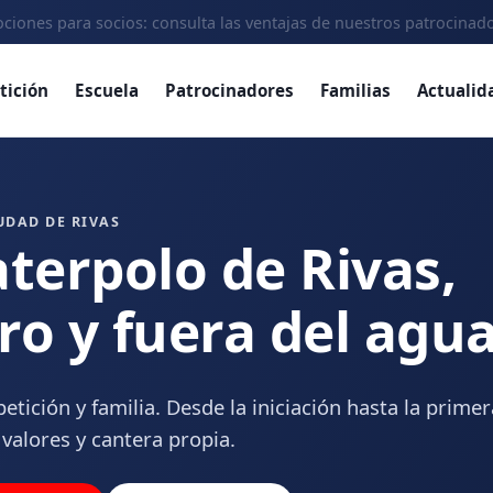
ciones para socios: consulta las ventajas de nuestros patrocinad
tición
Escuela
Patrocinadores
Familias
Actualid
UDAD DE RIVAS
aterpolo de Rivas,
ro y fuera del agu
etición y familia. Desde la iniciación hasta la primer
 valores y cantera propia.